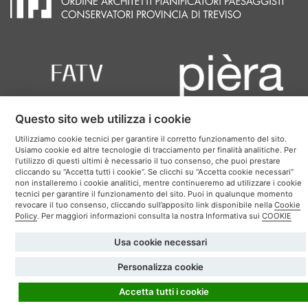
Questo sito web utilizza i cookie
Utilizziamo cookie tecnici per garantire il corretto funzionamento del sito.
PIAZZA DELLE ISTITUZIONI RAMO H, 31100 TREVISO
Usiamo cookie ed altre tecnologie di tracciamento per finalità analitiche. Per
TEL:
0422591885
l’utilizzo di questi ultimi è necessario il tuo consenso, che puoi prestare
cliccando su “Accetta tutti i cookie”. Se clicchi su “Accetta cookie necessari”
E-MAIL:
architetti@treviso.archiworld.it
non installeremo i cookie analitici, mentre continueremo ad utilizzare i cookie
PEC:
oappc.treviso@archiworldpec.it
tecnici per garantire il funzionamento del sito. Puoi in qualunque momento
revocare il tuo consenso, cliccando sull’apposito link disponibile nella
Cookie
Policy
. Per maggiori informazioni consulta la nostra Informativa sui
COOKIE
Usa cookie necessari
Created by
Personalizza cookie
Accetta tutti i cookie