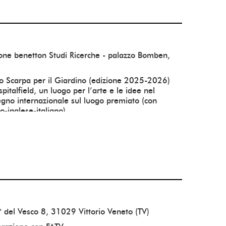
24/04/2026
08/05/2026
ione benetton Studi Ricerche - palazzo Bomben,
lo Scarpa per il Giardino (edizione 2025-2026)
italfield, un luogo per l’arte e le idee nel
egno internazionale sul luogo premiato (con
o-inglese-italiano)
24/04/2026
08/05/2026
' del Vesco 8, 31029 Vittorio Veneto (TV)