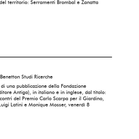
del territorio: Serramenti Brombal e Zanatta
20/04/2026
05/05/2026
la tua area riservata.
30/04/2026
06/05/2026
 Benetton Studi Ricerche
 di una pubblicazione della Fondazione
tore Antiga), in italiano e in inglese, dal titolo:
incontri del Premio Carlo Scarpa per il Giardino,
 Luigi Latini e Monique Mosser, venerdì 8