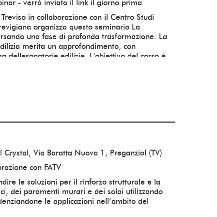
nti normativi e le pronunce giurisprudenziali in
ar - verrà inviato il link il giorno prima
Vidali
Treviso in collaborazione con il Centro Studi
li Architetti Pianificatori Paesaggisti Conservatori
revigiana organizza questo seminario La
0 ) da versare con pagoPA al link:
versando una fase di profonda trasformazione. La
lugandpay.it/Integrazioni/AvvisoSpontaneoPAAnonimo
edilizia merita un approfondimento, con
a dellesanatorie edilizie. L'obiettivo del corso è
 normativo aggiornato della disciplina introdotta
aspetti teorici i casi pratici con allo scopo di
er affrontare con maggiore sicurezza sia le
ssionisti che presentano le istanze di sanatoria
i procedimenti che caratterizzano l’attività dei
24/04/2026
MMA Il quadro normativo vigente: le
15/05/2026
.P.R. 380/2001 modificato dal Decreto Salva
 Bonaventura e Arch. Paola Bandoli Sanatoria
ll’evoluzione del quadro normativo - a cura
nti normativi e le pronunce giurisprudenziali in
 Crystal, Via Baratta Nuova 1, Preganziol (TV)
Vidali
la tua area riservata.
orazione con FATV
li Architetti Pianificatori Paesaggisti Conservatori
re le soluzioni per il rinforzo strutturale e la
0 ) da versare con pagoPA al link:
ici, dei paramenti murari e dei solai utilizzando
lugandpay.it/Integrazioni/AvvisoSpontaneoPAAnonimo
idenziandone le applicazioni nell’ambito del
ci storici. La trattazione sarà incentrata