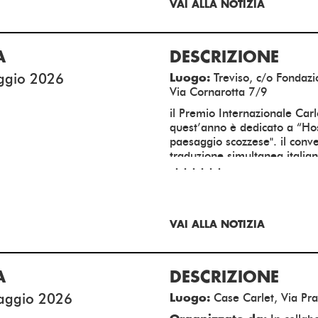
Nr. di CFP:
VAI ALLA NOTIZIA
17-19
Orari:
Data apertura iscrizioni:
A
DESCRIZIONE
Data chiusura iscrizioni:
ggio 2026
Treviso, c/o Fondaz
Luogo:
ISCRIVITI ALL'EVENTO
Via Cornarotta 7/9
il Premio Internazionale Car
quest’anno è dedicato a “Hosp
paesaggio scozzese". il conv
traduzione simultanea italian
Gratuito
1
Numero lezioni:
3
Nr. di CFP:
VAI ALLA NOTIZIA
10-13:30
Orari:
Data apertura iscrizioni:
A
DESCRIZIONE
Data chiusura iscrizioni:
aggio 2026
Case Carlet, Via Pra
Luogo:
ISCRIVITI ALL'EVENTO