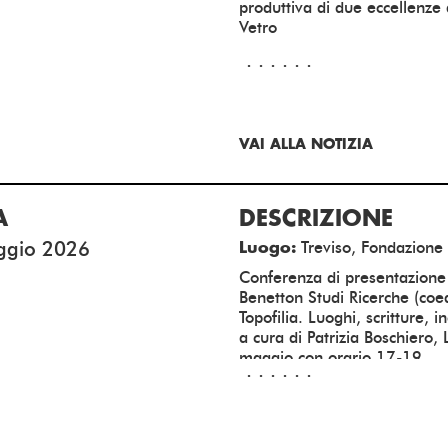
produttiva di due eccellenze 
Data apertura iscrizioni:
Vetro
Data chiusura iscrizioni:
Gratuito
ISCRIVITI ALL'EVENTO
1
Numero lezioni:
5
Nr. di CFP:
Oppure clicca qui per accedere al
VAI ALLA NOTIZIA
7 maggio 2026
Orari:
Data apertura iscrizioni:
Data chiusura iscrizioni:
A
DESCRIZIONE
ISCRIVITI ALL'EVENTO
ggio 2026
Treviso, Fondazione
Luogo:
Conferenza di presentazione
Benetton Studi Ricerche (coedi
Topofilia. Luoghi, scritture, 
a cura di Patrizia Boschiero,
maggio con orario 17-19
Gratuito
1
Numero lezioni:
2